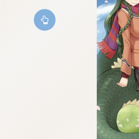
:dkxtypktx:fndkrdkjtzm.vnq