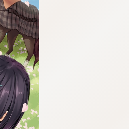
:dkxtypktx:fndkrdkjtzm.vnq