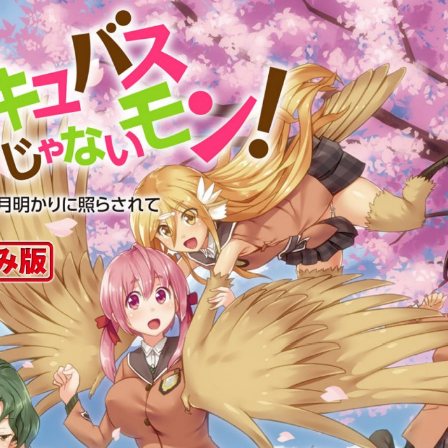
:dkxtypktx:fndkrdkjtzm.vnq