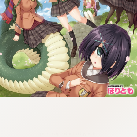
:dkxtypktx:fndkrdkjtzm.vnq