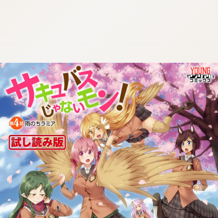
:dkxtypktx:fndkrdkjtzm.vnq
:dkxtypktx:fndkrdkjtzm.vnq
:dkxtypktx:fndkrdkjtzm.vnq