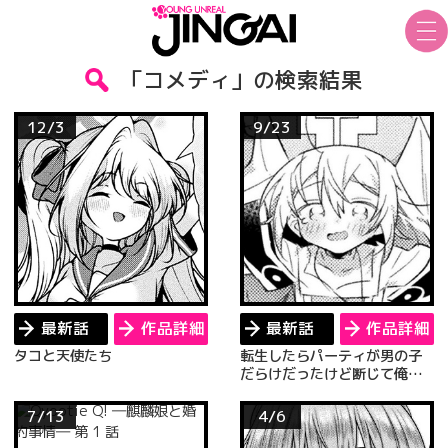
「コメディ」の検索結果
12/3
9/23
最新話
作品詳細
最新話
作品詳細
タコと天使たち
転生したらパーティが男の子
だらけだったけど断じて俺は
ショタコンじゃない！
7/13
4/6