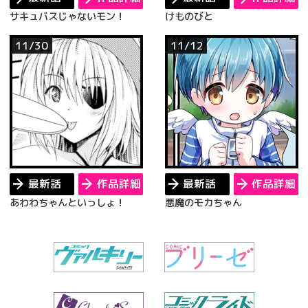
サキュバスじゃないモン！
けものびと
11/30
11/12
最新話
作品詳細
最新話
作品詳細
あわわちゃんといっしょ！
悪魔のモカちゃん