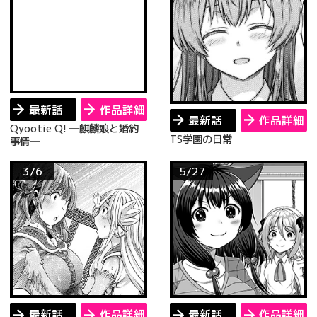
最新話
作品詳細
最新話
作品詳細
Qyootie Q! ―麒麟娘と婚約
TS学園の日常
事情―
3/6
5/27
最新話
作品詳細
最新話
作品詳細