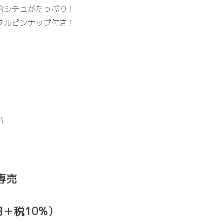
合シチュがたっぷり！
タルピンナップ付き！
バ
専売
円＋税10%）