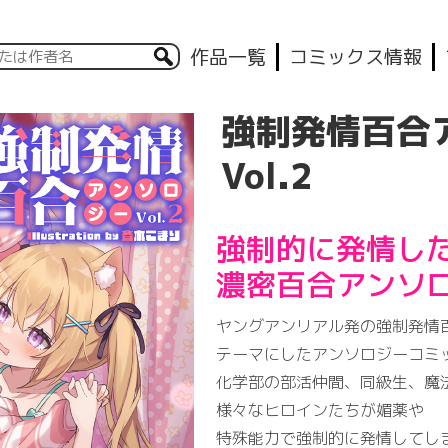
作品一覧
コミックス情報
強制発情百合
Vol.2
強制的に発情し
濃密百合アンソ
ヤングアンリアル発の強制発情
テーマにしたアンソロジーコミ
化学部の部活仲間、同級生、魔
様々なヒロインたちが媚薬や
特殊能力で強制的に発情してし