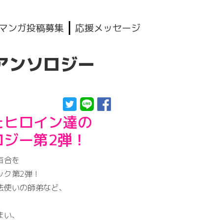
マンガ投稿募集
応援メッセージ
アンソロジー
たヒロイン達の
ロジー第2弾！
百合を
ック第2弾！
法使いの師弟など、
まい、