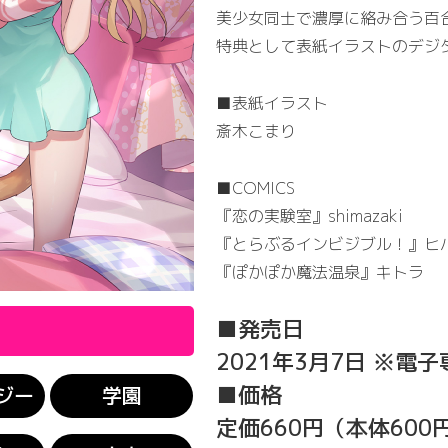
美少女同士で濃厚に絡み合う百
特典として表紙イラストのデジ
■表紙イラスト
斎木こまり
■COMICS
『恋の実験室』shimazaki
『とらぶるインビジブル！』ヒ
『ぽかぽか魔法温泉』キトラ
■発売日
2021年3月7日 ※電子
■価格
ジー
学園
定価660円（本体600