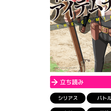
立ち読み
シリアス
バト