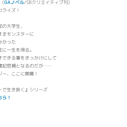
(
GAノベル
/SBクリエイティブ刊)
カライズ！
部の大学生、
ままモンスターに
かかった
死に一生を得る。
きできる事をきっかけにして
書記官補となるのだが……
ジー、ここに開幕！
トで生き抜く』シリーズ
ちら！