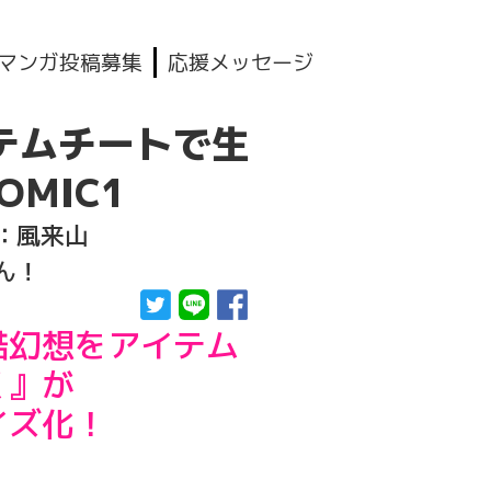
マンガ投稿募集
応援メッセージ
テムチートで生
OMIC1
：風来山
ん！
酷幻想をアイテム
く』が
イズ化！