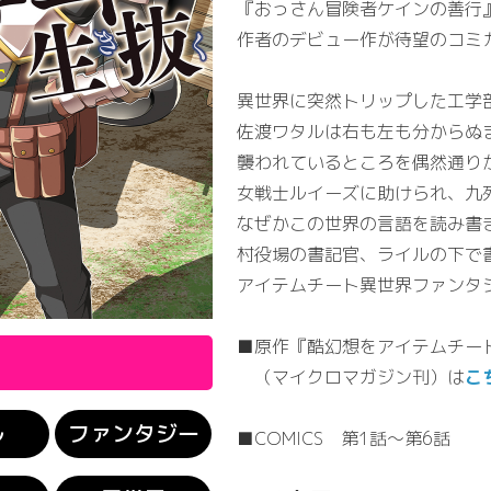
『おっさん冒険者ケインの善行』
作者のデビュー作が待望のコミ
異世界に突然トリップした工学
佐渡ワタルは右も左も分からぬ
襲われているところを偶然通り
女戦士ルイーズに助けられ、九
なぜかこの世界の言語を読み書
村役場の書記官、ライルの下で
アイテムチート異世界ファンタ
■原作『酷幻想をアイテムチー
（マイクロマガジン刊）は
こ
ル
ファンタジー
■COMICS 第1話～第6話