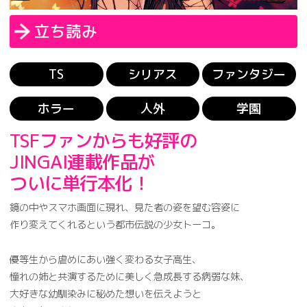
立ち読み
TS
シリアス
ファンタジー
ホラー
人外
学園
TSFファンからも好評の
JINGAI連載作品が
ついに単行本化！
鏡の中やスマホ画面に現れ、見た者の姿を望む容姿に
作り変えてくれるという都市伝説の少女トーコ。
優等生から虐めにあい強く変わる女子高生、
憧れの姉と共演するために美しく急成長する病弱な妹、
大好きな幼馴染みに秘めた想いを伝えようと